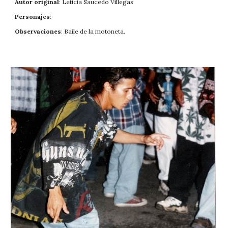
Autor original
: Leticia Saucedo Villegas
Personajes
: 
Observaciones
: Baile de la motoneta.