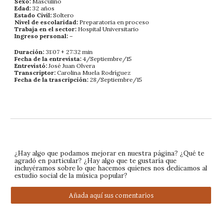
Sexo:
Masculino
Edad:
32 años
Estado Civil:
Soltero
Nivel de escolaridad:
Preparatoria en proceso
Trabaja en el sector:
Hospital Universitario
Ingreso personal:
–
Duración:
31:07 + 27:32 min
Fecha de la entrevista:
4/Septiembre/15
Entrevistó:
José Juan Olvera
Transcriptor:
Carolina Muela Rodríguez
Fecha de la trascripción:
28/Septiembre/15
¿Hay algo que podamos mejorar en nuestra página? ¿Qué te
agradó en particular? ¿Hay algo que te gustaría que
incluyéramos sobre lo que hacemos quienes nos dedicamos al
estudio social de la música popular?
Añada aquí sus comentarios