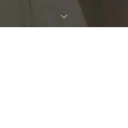
as que se desarrollan alrededor de 
paron en él 16 investigadores y 
rataron de entender cómo se acomodaba 
e del cambio tecnológico, la piratería 
gunos músicos, el impacto de la 
nte la música norteña) para ciudades 
e censura de narcocorridos y el modo 
su condición fronteriza para dar y 
 instrumento musical que permitió 