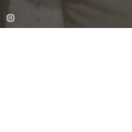
Google Sites
Report abuse
Este proyecto describe y analiza las economí
distintas músicas norteñas mexicanas. Partici
estudiantes de licenciatura y posgrado.  T
el campo de la música popular frente al avanc
y el crimen organizado. 
Se estudiaron las condiciones laborales de al
violencia en la música popular (particularme
específicas, las prácticas de producción y d
como ciudades aprovecharon históricamente 
recibir influencias musicales.
Particular atención recibió la etnografía del