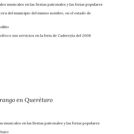
ales musicales en las fiest
as patronales y las ferias populares
cera del municipio del mismo nombre,
en el estado de
Gudiño
ofrece sus servicios en la feria de Cade
reyta del 2008
rango en Querétaro
a
s musicales en las fiestas patronales y las ferias populares
étaro