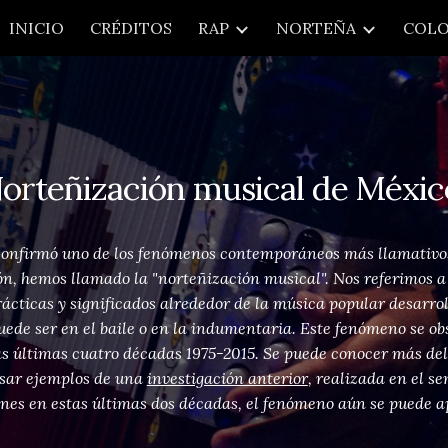
INICIO
CRÉDITOS
RAP
NORTEÑA
COLO
ip to main content
Skip to navigat
orteñización musical de Méxi
confirmó uno de los fenómenos contemporáneos más llamativos e
ón, hemos llamado la "norteñización musical". Nos referimos a
prácticas y significados alrededor de la música popular desarro
puede ser en el baile o en la indumentaria. Este fenómeno se o
as últimas cuatro décadas 1975-2015. Se puede conocer más del 
usar ejemplos de una
investigación anterior
, realizada en el s
es en estas últimas dos décadas, el fenómeno aún se puede ap