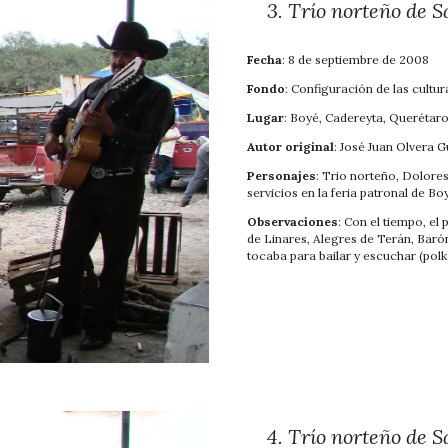
3
.
Trío norteño de S
Fecha
: 8 de septiembre de 2008
Fondo
: Configu
ración de las cultur
Lugar
: Boyé, Cadereyta, Querétar
Autor original
: José Juan Olvera 
Personajes
: Tr
io norteño, Dolores 
servicios en la feria patronal de Bo
Observaciones
: Con el tiempo, el
de Linares, Alegres de Terán, Barón
tocaba para bailar y escuchar (polk
4
.
Trío norteño de Sa