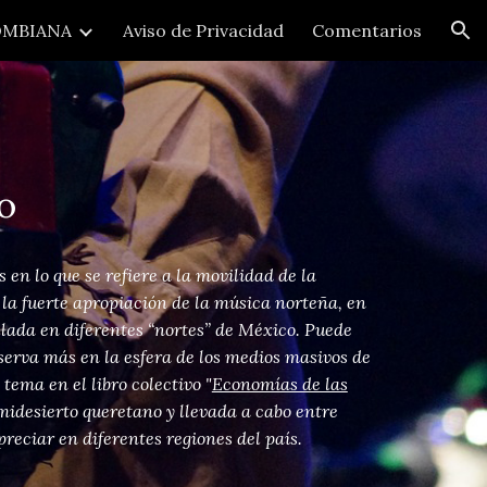
MBIANA
Aviso de Privacidad
Comentarios
ion
co
n lo que se refiere a la movilidad de la
 la fuerte apropiación de la música norteña, en
llada en diferentes “nortes” de México. Puede
bserva más en la esfera de los medios masivos de
tema en el libro colectivo "
Economías de las
emidesierto queretano y llevada a cabo entre
reciar en diferentes regiones del país.