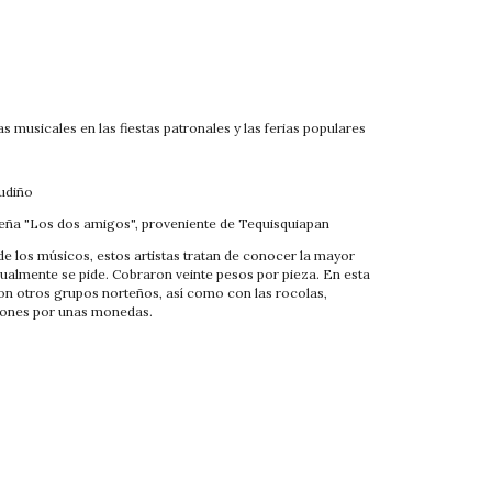
as musicales en las fiestas patronales y las ferias populares
o
Gudiño
teña "Lo
s dos amigos", proveniente de Tequisquiapan
de los músicos
, estos artistas tratan de conocer la mayor
sualmente se pide. Cobraron veinte pesos por pieza. En esta
on otros grupos norteños, así como con las rocolas,
iones por unas monedas.