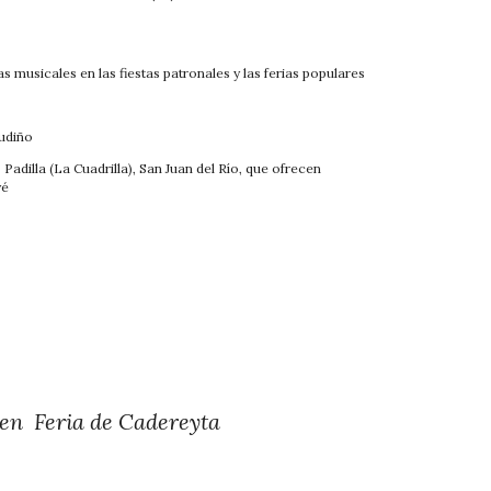
as musicales en las fiestas patronales y las ferias populares
o
Gudiño
Padilla (La Cuadrilla), San Juan del Rí
o, que ofrecen
yé
en Feria de Cadereyta