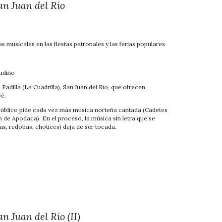
an Juan del Río
as musicales en las fiestas patronales y las ferias populares
o
Gudiño
Padilla (La Cuadrilla), San Juan del Río, que ofrecen
yé.
 público pide cada vez más música norteña cantada (C
adetes
 de Apodaca). En el proceso, la música sin letra que se
as, redobas, chotices) deja de ser tocada.
n Juan del Río (II)